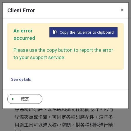
0
×
Client Error
首頁
產品大類
氣動砂輪機
孔內砂磨機
An error
Copy the full error to clipboard
occurred
孔內砂磨機
CATEGORY
Please use the copy button to report the error
孔內砂磨機
to your support service.
顯示分類
See details
確定
氣動孔內砂磨機是小巧且功能強大的手持工具，
專為精確研磨、去毛邊和拋光任務而設計。它們
配備夾頭或卡盤，可固定各種研磨配件。這些多
用途工具可以進入狹小空間，對各種材料進行精