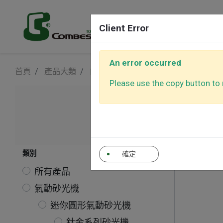
產品
Client Error
An error occurred
首頁
產品大類
自動控制吸塵器(砂光機專用)
氣動砂光機
平面拋光
Please use the copy button to r
自
氣動棘輪板手
氣動螺絲
自動控制吸塵器(砂
其他工具
光機專用)
類別
確定
所有產品
氣動砂光機
迷你圓形氣動砂光機
鈦金系列砂光機