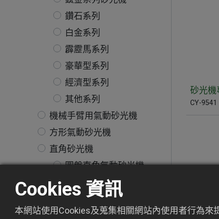
鑽石系列
白金系列
霹靂馬系列
豪華型系列
經濟型系列
砂光機
其他系列
CY-9541
機械手臂用氣動砂光機
方形氣動砂光機
直角砂光機
圓盤直角氣動砂光機
直角砂光機無偏擺
Cookies 資訊
直角偏擺砂光機
本網站使用Cookies及蒐集相關網站內使用者行為
直角迷你砂光機