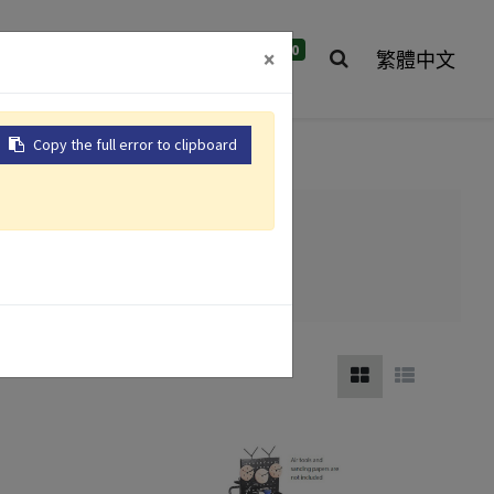
0
們
全球據點
聯絡我們
×
繁體中文
Copy the full error to clipboard
氣動砂輪機
氣動衝擊扳手
用)
氣動鑽
氣動拉釘槍
)
產品介紹