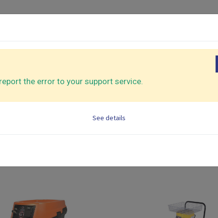
介紹
應用產業
代工服務
支援中心
關於我
機
氣動鋸/銼刀
eport the error to your support service.
動控制吸塵器(砂光機專
CATEGORY
起子
氣動打釘機
自動控制吸塵器(砂光機專用
See details
配件