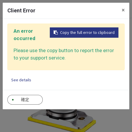
0
×
Client Error
首頁
產品大類
氣動砂光機
An error
Copy the full error to clipboard
機械手臂用氣動砂光機
機械手用砂光機
occurred
Please use the copy button to report the error
to your support service.
See details
確定