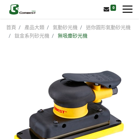
0
首頁
產品大類
氣動砂光機
迷你圓形氣動砂光機
鈦金系列砂光機
無吸塵砂光機