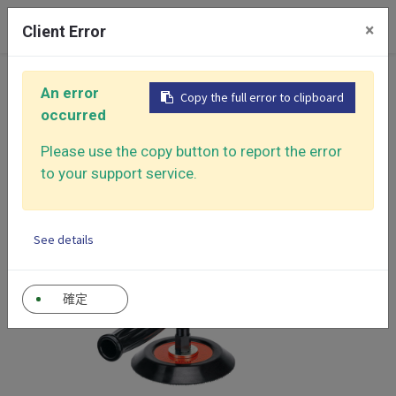
0
×
Client Error
首頁
產品大類
平面拋光機
5"直角拋光機
An error
Copy the full error to clipboard
occurred
Please use the copy button to report the error
to your support service.
See details
確定