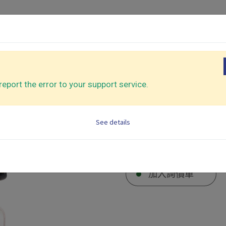
介紹
應用產業
代工服務
支援中心
關於我
機
氣動鋸/銼刀
eport the error to your support service.
滾輪拋光機
起子
氣動打釘機
See details
CY-27360
配件
加入詢價車