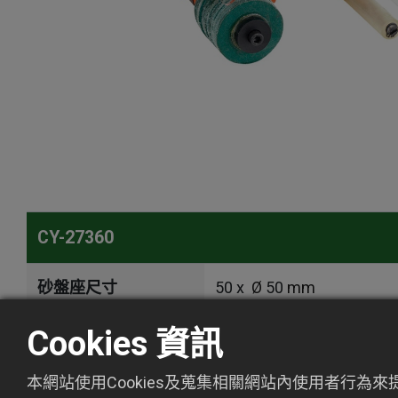
CY-27360
砂盤座尺寸
50 x
Ø
50
mm
Cookies 資訊
主軸螺絲規格
Ø
8
本網站使用Cookies及蒐集相關網站內使用者行為
空轉轉速
15000 rpm