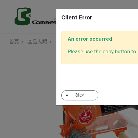
產品
Client Error
An error occurred
首頁
產品大類
平面拋光機
滾輪拋光機
氣動砂光機
平面拋光
Please use the copy button to r
氣動棘輪板手
氣動螺絲
自動控制吸塵器(砂
其他工具
光機專用)
確定