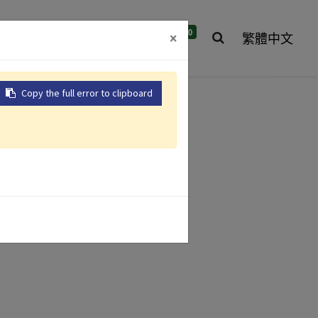
0
們
全球據點
聯絡我們
×
繁體中文
Copy the full error to clipboard
氣動砂輪機
氣動衝擊扳手
氣動鑽
氣動拉釘槍
產品介紹