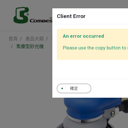
產品
Client Error
An error occurred
首頁
產品大類
氣動砂光機
迷你圓形氣動砂光機
氣動砂光機
平面拋光
集塵型砂光機
Please use the copy button to r
氣動棘輪板手
氣動螺絲
自動控制吸塵器(砂
其他工具
光機專用)
確定