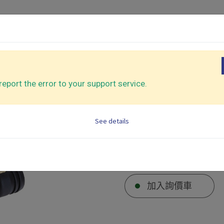
介紹
應用產業
代工服務
支援中心
關於我
豪華型系列
機
氣動鋸/銼刀
eport the error to your support service.
起子
氣動打釘機
集塵型砂光
See details
配件
CY-313V
加入詢價車