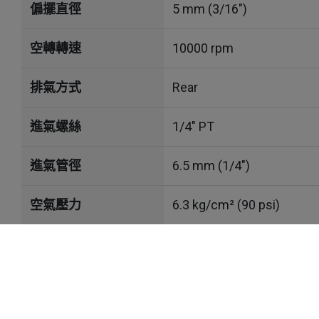
偏擺直徑
5 mm (3/16")
空轉轉速
10000 rpm
排氣方式
Rear
進氣螺絲
1/4" PT
進氣管徑
6.5 mm (1/4")
空氣壓力
6.3 kg/cm² (90 psi)
耗氣量
0.34 m³/min (11.9 CFM)
Cookies 資訊
噪音值
82 dBA
本網站使用Cookies及蒐集相關網站內使用者行為
若您繼續瀏覽本網站，即表示您同意本網站使用Cooki