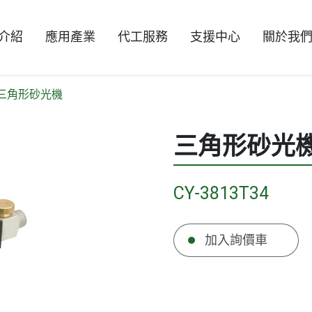
介紹
應用產業
代工服務
支援中心
關於我
三角形砂光機
機
氣動鋸/銼刀
三角形砂光
起子
氣動打釘機
CY-3813T34
配件
加入詢價車