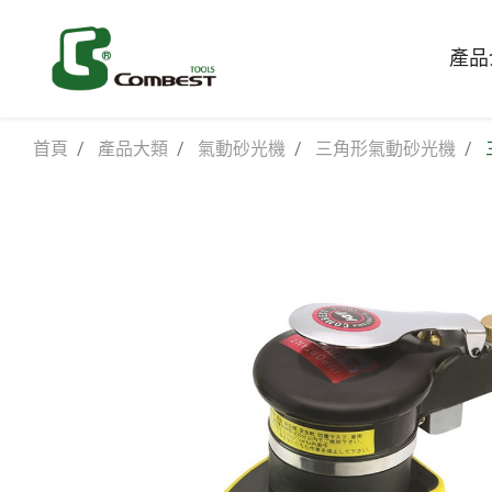
產品
首頁
產品大類
氣動砂光機
三角形氣動砂光機
氣動砂光機
平面拋光
氣動棘輪板手
氣動螺絲
自動控制吸塵器(砂
其他工具
光機專用)