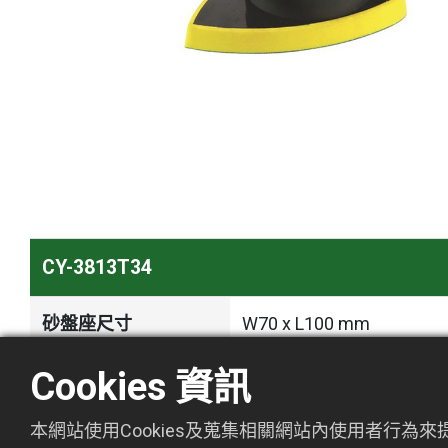
CY-3813T34
砂盤座尺寸
W70 x L100 mm
Cookies 資訊
主軸螺絲規格
M5 x P0.8
本網站使用Cookies及蒐集相關網站內使用者行為
偏擺直徑
3 mm (3/32")