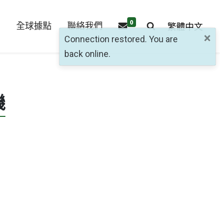
0
們
全球據點
聯絡我們
繁體中文
×
Connection restored. You are
back online.
氣動砂輪機
氣動衝擊扳手
機
氣動鑽
氣動拉釘槍
產品介紹